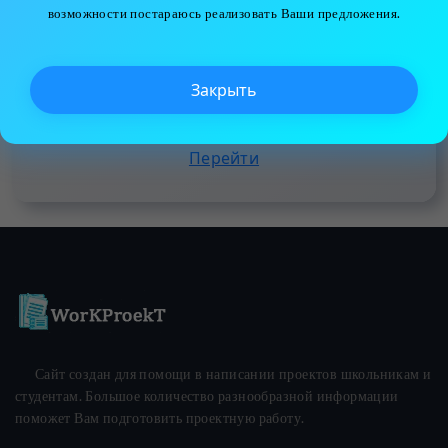
возможности постараюсь реализовать Ваши предложения.
Самые высокие горы России,
мира и Солнечной системы
Закрыть
Школьный курс
Перейти
Сайт создан для помощи в написании проектов школьникам и
студентам. Большое количество разнообразной информации
поможет Вам подготовить проектную работу.