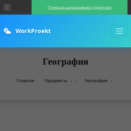
Помощь школьника/студентам
WorkProekt
География
Главная
Предметы
География