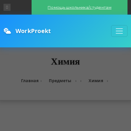
Помощь школьника/студентам
WorkProekt
Химия
Главная
Предметы
Химия