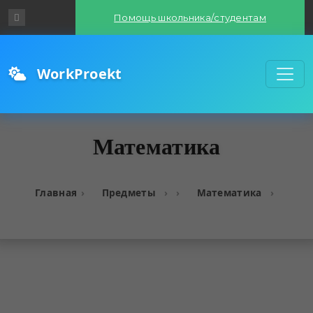
Помощь школьника/студентам
WorkProekt
Математика
Главная
Предметы
Математика